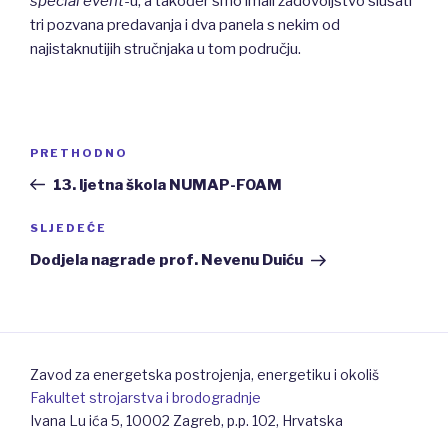
special event
-u, a također smo imali zadovoljstvo slušati
tri pozvana predavanja i dva panela s nekim od
najistaknutijih stručnjaka u tom području.
Navigacija
PRETHODNO
Prethodna
objava
objava
13. ljetna škola NUMAP-FOAM
SLJEDEĆE
Sljedeća
objava
Dodjela nagrade prof. Nevenu Duiću
Zavod za energetska postrojenja, energetiku i okoliš
Fakultet strojarstva i brodogradnje
Ivana Lu ića 5, 10002 Zagreb, p.p. 102, Hrvatska