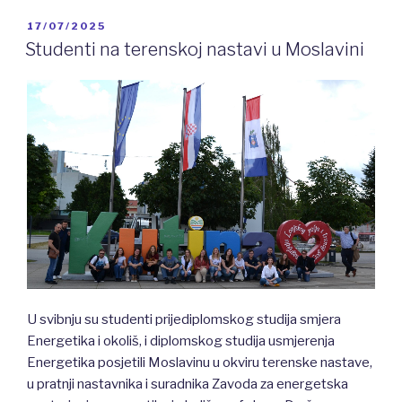
OBJAVLJENO
17/07/2025
Studenti na terenskoj nastavi u Moslavini
U svibnju su studenti prijediplomskog studija smjera
Energetika i okoliš, i diplomskog studija usmjerenja
Energetika posjetili Moslavinu u okviru terenske nastave,
u pratnji nastavnika i suradnika Zavoda za energetska