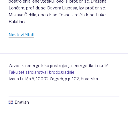
postrojenja, energetiku i okoliš: prof. dr. sc. Dražena
Lončara, prof. dr. sc. Davora Ljubasa, izv. prof. dr. sc.
Mislava Čehila, doc. dr. sc. Tesse Uroić i dr. sc. Luke
Balatinca.
Nastavi čitati
“Studenti
na
terenskoj
nastavi
u
Zavod za energetska postrojenja, energetiku i okoliš
Moslavini”
Fakultet strojarstva i brodogradnje
Ivana Lu ića 5, 10002 Zagreb, p.p. 102, Hrvatska
English